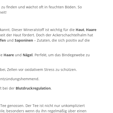
 zu finden und wächst oft in feuchten Böden. So
eit!
annt. Dieser Mineralstoff ist wichtig für die
Haut
,
Haare
keit der Haut fördert. Doch der Ackerschachtelhalm hat
ffen
und
Saponinen
– Zutaten, die sich positiv auf die
ie
Haare
und
Nägel
. Perfekt, um das Bindegewebe zu
ei, Zellen vor oxidativem Stress zu schützen.
entzündungshemmend.
t bei der
Blutdruckregulation
.
Tee genossen. Der Tee ist nicht nur unkompliziert
teile, besonders wenn du ihn regelmäßig über einen