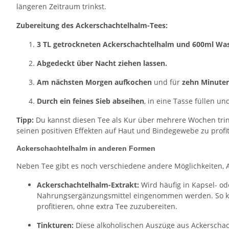
längeren Zeitraum trinkst.
Zubereitung des Ackerschachtelhalm-Tees:
3 TL getrockneten Ackerschachtelhalm und 600ml Wass
Abgedeckt über Nacht ziehen lassen.
Am nächsten Morgen aufkochen
und für
zehn Minuten
Durch ein feines Sieb abseihen
, in eine Tasse füllen un
Tipp:
Du kannst diesen Tee als Kur über mehrere Wochen tri
seinen positiven Effekten auf Haut und Bindegewebe zu profit
Ackerschachtelhalm in anderen Formen
Neben Tee gibt es noch verschiedene andere Möglichkeiten, 
Ackerschachtelhalm-Extrakt:
Wird häufig in Kapsel- o
Nahrungsergänzungsmittel eingenommen werden. So ka
profitieren, ohne extra Tee zuzubereiten.
Tinkturen:
Diese alkoholischen Auszüge aus Ackerschach