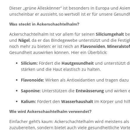
Dieser „grüne Alleskönner“ ist besonders in Europa und Asien
unscheinbar er aussieht, so wertvoll ist er für unsere Gesundh
Was steckt in Ackerschachtelhalm?
Ackerschachtelhalm ist vor allem für seinen
Siliciumgehalt
bek
und
Nägel
, da er das Bindegewebe unterstützt und die Festig
noch mehr zu bieten: er ist reich an
Flavonoiden
,
Mineralsto
Gesundheit auswirken können. Hier ein Überblick:
Silicium:
Fördert die
Hautgesundheit
und unterstützt d
stärken und die Haut elastisch zu halten.
Flavonoide:
Wirken als Antioxidantien und tragen dazu b
Saponine:
Unterstützen die
Entwässerung
und wirken 
Kalium:
Fördert den
Wasserhaushalt
im Körper und hilf
Wie wird Ackerschachtelhalm verwendet?
Einfacher geht’s kaum: Ackerschachtelhalm wird meistens als 
zuzubereiten, sondern bietet auch viele gesundheitliche Vor