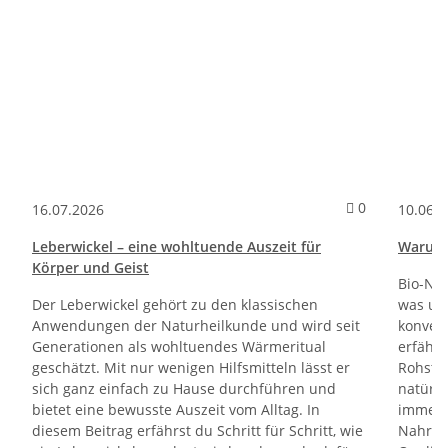
Kommentare 
0
16.07.2026
10.06.
Leberwickel – eine wohltuende Auszeit für
Warum 
Körper und Geist
Bio-Na
Der Leberwickel gehört zu den klassischen
was unt
Anwendungen der Naturheilkunde und wird seit
konvent
Generationen als wohltuendes Wärmeritual
erfährs
geschätzt. Mit nur wenigen Hilfsmitteln lässt er
Rohstof
sich ganz einfach zu Hause durchführen und
natürl
bietet eine bewusste Auszeit vom Alltag. In
immer 
diesem Beitrag erfährst du Schritt für Schritt, wie
Nahrun