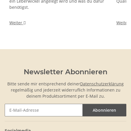
ein Leberwickel angelegt wird und was du dafür
Qualitä
benötigst.
Weiter
Weiter
Newsletter Abonnieren
Bitte sende mir entsprechend deiner
Datenschutzerklärung
regelmäßig und jederzeit widerruflich Informationen zu
deinem Produktsortiment per E-Mail zu.
Abonnieren
Newsletter Abonnieren
Socialmedia